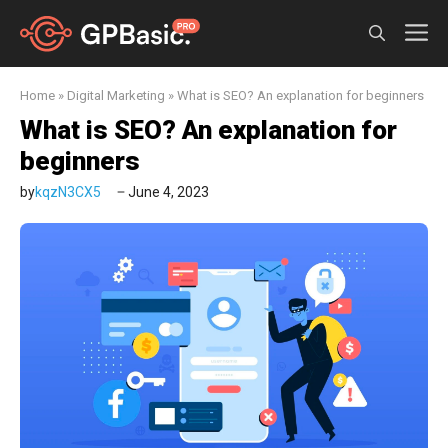
Skip
M
to
content
Home
»
Digital Marketing
»
What is SEO? An explanation for beginners
What is SEO? An explanation for
beginners
by
kqzN3CX5
June 4, 2023